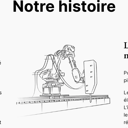
Notre histoire
L
n
é
P
p
L
s
é
L
l
r
t