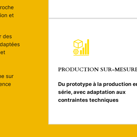
proche
ion et
r des
adaptées
 et
PRODUCTION SUR-MESUR
he sur
gence
Du prototype à la production e
série, avec adaptation aux
contraintes techniques