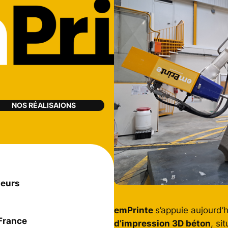
NOS RÉALISAIONS
teurs
emPrinte
s’appuie aujourd’
 France
d’impression 3D béton
, si