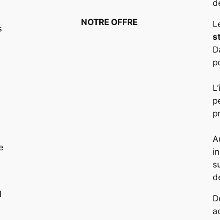
d
NOTRE OFFRE
L
s
s
D
p
L
p
p
A
e
i
s
d
l
D
a